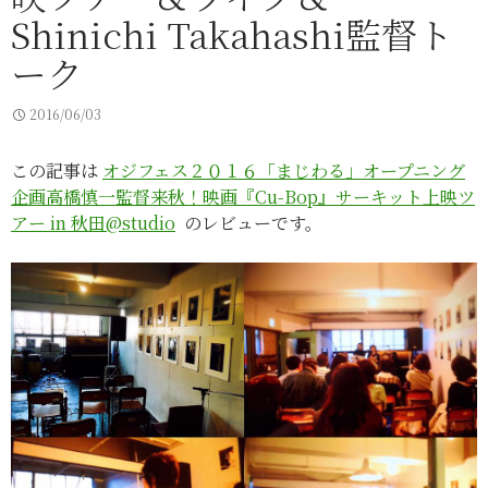
Shinichi Takahashi監督ト
ーク
2016/06/03
この記事は
オジフェス２０１６「まじわる」オープニング
企画高橋慎一監督来秋！映画『Cu-Bop』サーキット上映ツ
アー in 秋田@studio
のレビューです。