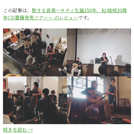
この記事は、
旅する音楽～サティ生誕150年、Ky結成10周
年CD書籍発売ツアー～ のレビュー
です。
続きを読む
→