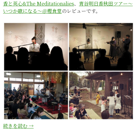
香と英心&The Meditationalies
、
青谷明日香秋田ツアー～
いつか歌になる～＠樫食堂
のレビューです。
続きを読む
→