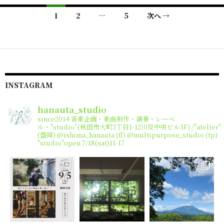
1
2
…
5
次へ →
投稿ナビゲーション
INSTAGRAM
hanauta_studio
since2014
音楽企画・楽曲制作・演奏・レーベ
ル・"studio”(秋田市大町3丁目1-12川反中央ビル3F) /"atelier"
(盛岡)
@ishima_hanauta (fl) @multipurpose_studio (tp)
"studio"open 7/18(sat)11-17