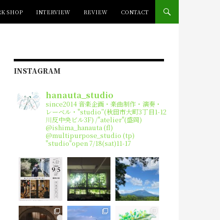
K SHOP
INTERVIEW
REVIEW
CONTACT
INSTAGRAM
hanauta_studio
since2014
音楽企画・楽曲制作・演奏・
レーベル・"studio”(秋田市大町3丁目1-12
川反中央ビル3F) /"atelier"(盛岡)
@ishima_hanauta (fl)
@multipurpose_studio (tp)
"studio"open 7/18(sat)11-17