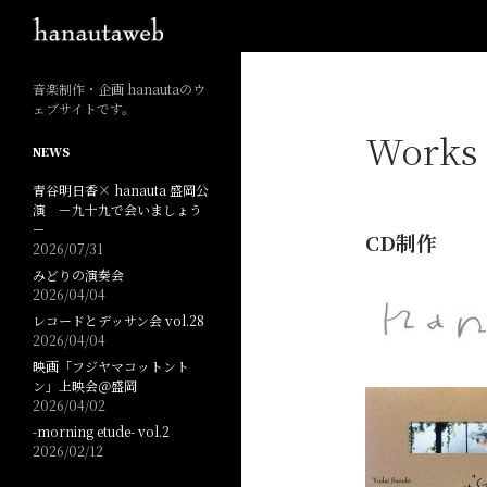
検索
音楽制作・企画 hanautaのウ
ェブサイトです。
Works
NEWS
青谷明日香× hanauta 盛岡公
演 －九十九で会いましょう
－
CD制作
2026/07/31
みどりの演奏会
2026/04/04
レコードとデッサン会 vol.28
2026/04/04
映画「フジヤマコットント
ン」上映会＠盛岡
2026/04/02
-morning etude- vol.2
2026/02/12