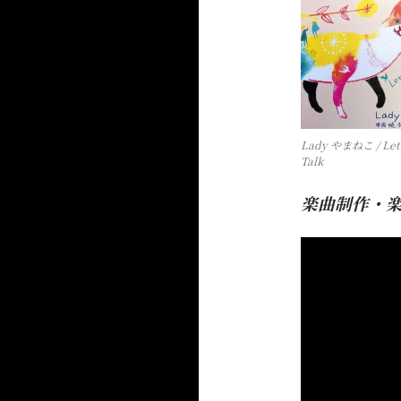
Lady やまねこ / Let
Talk
楽曲制作・