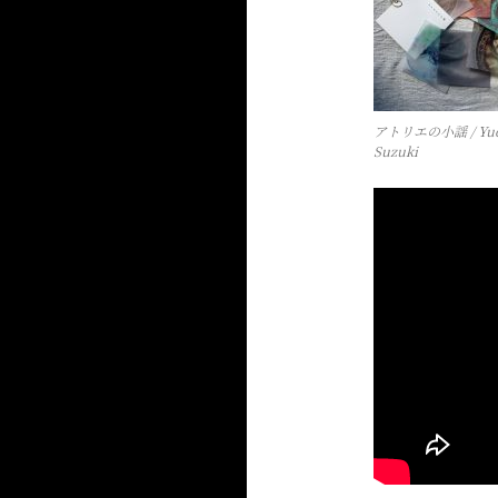
アトリエの小謡 / Yud
Suzuki