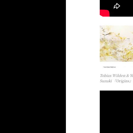
Tobias Wilden & Y
Suzuki 『Origins』