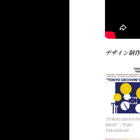
デザイン制
“TOKYO GROOVIN
HIGH!” / TORU
TAKAHASHI