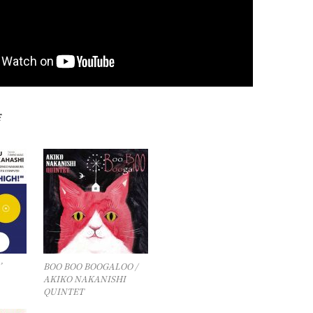
作
’
BOO BOO BOOGALOO /
AKIKO NAKANISHI
QUINTET