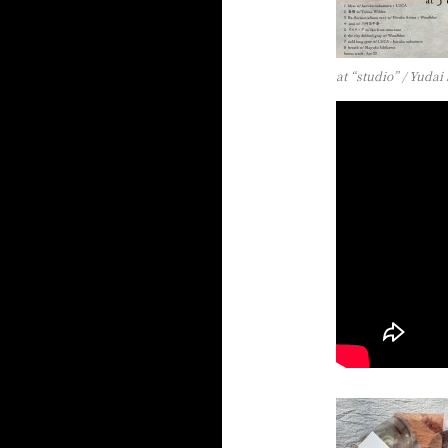
at “studio” / Yudai