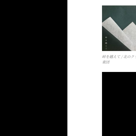
峠を越えて / 北のク
楽団