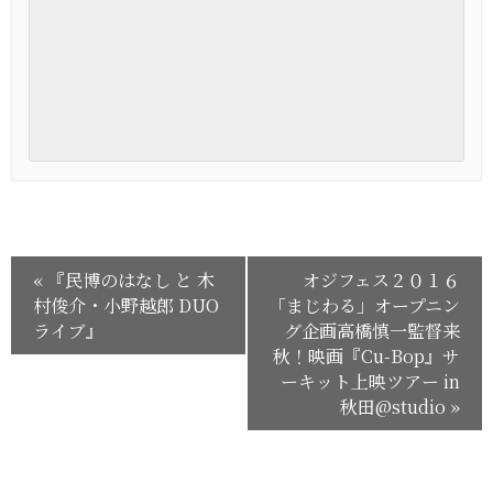
«
『民博のはなし と 木
オジフェス２０１６
村俊介・小野越郎 DUO
「まじわる」オープニン
ライブ』
グ企画高橋慎一監督来
秋！映画『Cu-Bop』サ
ーキット上映ツアー in
秋田@studio
»