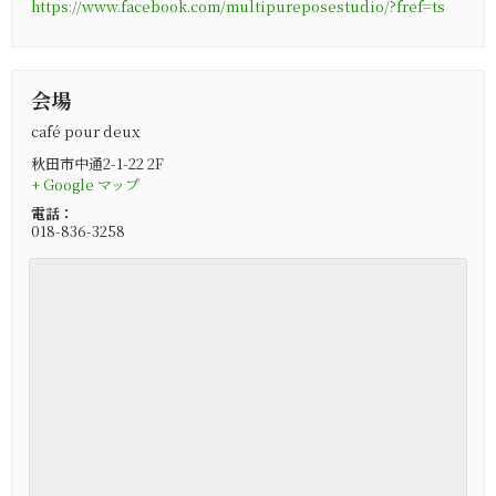
https://www.facebook.com/multipureposestudio/?fref=ts
会場
café pour deux
秋田市中通2-1-22 2F
+ Google マップ
電話：
018-836-3258