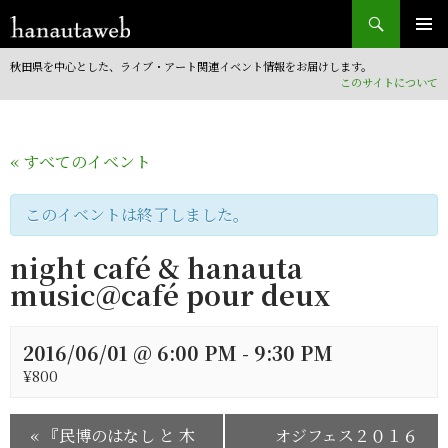
検
索
コ
ン
秋田県を中心とした、ライブ・アート関連イベント情報をお届けします。
テ
このサイトについて
ン
ツ
へ
« すべてのイベント
移
動
このイベントは終了しました。
night café & hanauta
music@café pour deux
2016/06/01 @ 6:00 PM
-
9:30 PM
¥800
«
『民博のはなし と 木
オジフェス２０１６