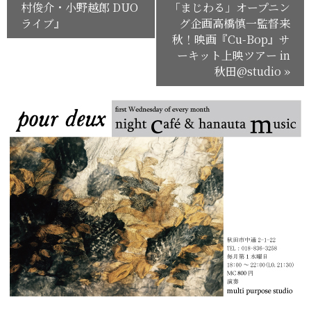
村俊介・小野越郎 DUO
「まじわる」オープニン
ライブ』
グ企画高橋慎一監督来
秋！映画『Cu-Bop』サ
ーキット上映ツアー in
秋田@studio
»