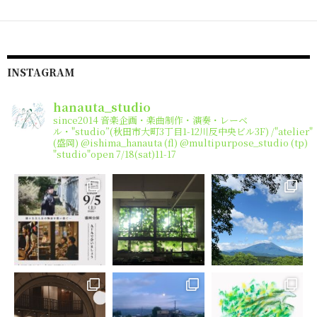
INSTAGRAM
hanauta_studio
since2014
音楽企画・楽曲制作・演奏・レーベ
ル・"studio”(秋田市大町3丁目1-12川反中央ビル3F) /"atelier"
(盛岡)
@ishima_hanauta (fl) @multipurpose_studio (tp)
"studio"open 7/18(sat)11-17