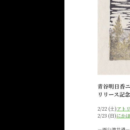
青谷明日香
リリース記念
2/22 (土)
アト
2/23 (日)
にか
－両公演共通－