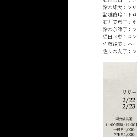
鈴木雄大：フリ
諸越俊玲：トロ
石井美恵子：ホ
鈴木奈津子：フ
須田幸恵：コン
佐藤綾美：ハー
佐々木友子：フ