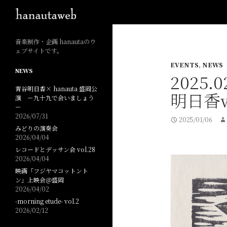
検索
音楽制作・企画 hanautaのウ
ェブサイトです。
EVENTS
,
NEWS
NEWS
2025.0
青谷明日香× hanauta 盛岡公
明日香
演 －九十九で会いましょう
－
2026/07/31
2025/01/06
みどりの演奏会
2026/04/04
レコードとデッサン会 vol.28
2026/04/04
映画「フジヤマコットント
ン」上映会＠盛岡
2026/04/02
-morning etude- vol.2
2026/02/12