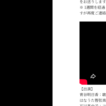
をお送りします
※ 1週間を経
すが再度ご連
【出演】
青谷明日香：歌
はなうた管弦楽
石川真由子：フ