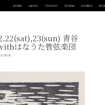
コンテンツへ移動
HOME
ABOUT
“STUDIO”
WORKS
EVENTS
WOR
2.22(sat),23(sun) 青谷
withはなうた管弦楽団
ADMIN