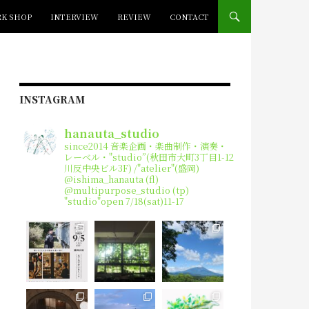
K SHOP
INTERVIEW
REVIEW
CONTACT
INSTAGRAM
hanauta_studio
since2014
音楽企画・楽曲制作・演奏・
レーベル・"studio”(秋田市大町3丁目1-12
川反中央ビル3F) /"atelier"(盛岡)
@ishima_hanauta (fl)
@multipurpose_studio (tp)
"studio"open 7/18(sat)11-17