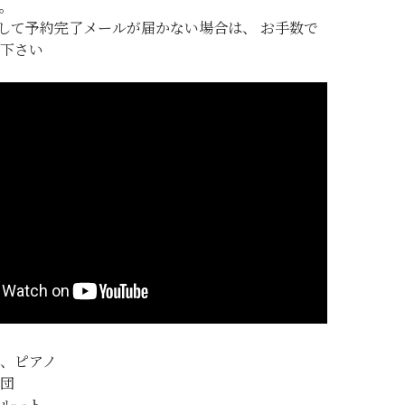
。
過して予約完了メールが届かない場合は、 お手数で
絡下さい
、ピアノ
団
ルート