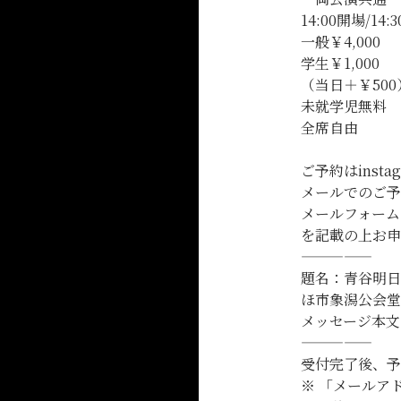
14:00開場/14:
一般￥4,000
学生￥1,000
（当日＋￥500
未就学児無料
全席自由
ご予約はinsta
メールでのご予
メールフォー
を記載の上お申
—————
題名：青谷明日
ほ市象潟公会堂
メッセージ本
—————
受付完了後、予
※ 「メールアト