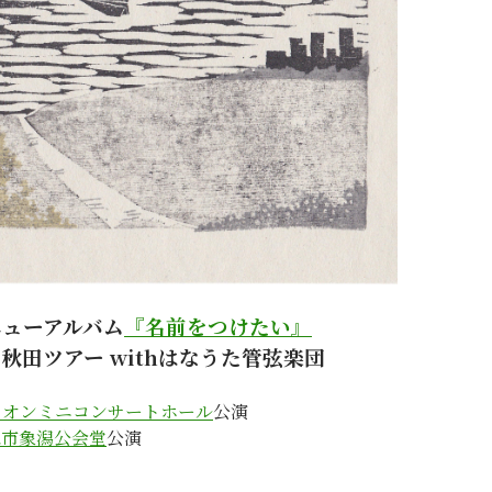
ニューアルバム
『名前をつけたい』
秋田ツアー withはなうた管弦楽団
リオンミニコンサートホール
公演
ほ市象潟公会堂
公演