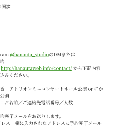
30開演
）
gram
@hanauta_studio
のDMまたは
約
ム
http://hanautaweb.info/
contact/
から下記内容
込みください。
香 アトリオンミニコンサートホール公演 or にか
公演
文：お名前／ご連絡先電話番号／人数
約完了メールをお送りします。
゙レス」欄に入力されたアド
レスに予約完了メール