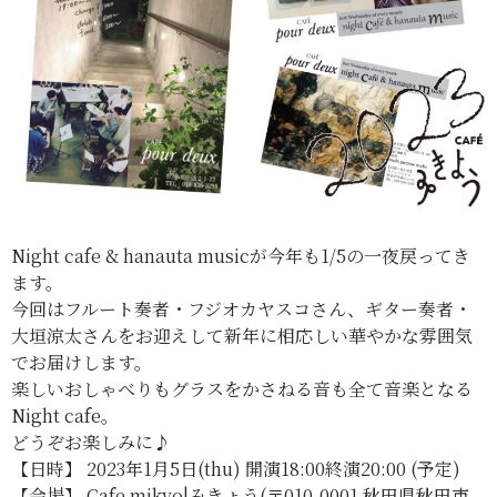
Night cafe & hanauta musicが今年も1/5の一夜戻ってき
ます。
今回はフルート奏者・フジオカヤスコさん、ギター奏者・
大垣涼太さんをお迎えして新年に相応しい華やかな雰囲気
でお届け
します。
楽しいおしゃべりもグラスをかさねる音も全て音楽となる
Nigh
t cafe。
どうぞお楽しみに♪
【日時】 2023年1月5日(thu) 開演18:00終演20:00 (予定)
【会場】 Cafe mikyo|みきょう(〒010-0001 秋田県秋田市