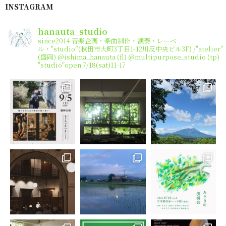
INSTAGRAM
hanauta_studio
since2014
音楽企画・楽曲制作・演奏・レーベ
ル・"studio”(秋田市大町3丁目1-12川反中央ビル3F) /"atelier"
(盛岡)
@ishima_hanauta (fl) @multipurpose_studio (tp)
"studio"open 7/18(sat)11-17