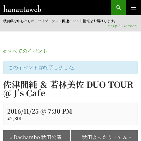
検
索
コ
ン
秋田県を中心とした、ライブ・アート関連イベント情報をお届けします。
テ
このサイトについて
ン
ツ
へ
« すべてのイベント
移
動
このイベントは終了しました。
佐津間純 ＆ 若林美佐 DUO TOUR
＠ J’s Cafe
2016/11/25 @ 7:30 PM
¥2,800
«
Dachambo 秋田公演
秋田よったり・てん –