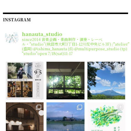
INSTAGRAM
hanauta_studio
since2014
音楽企画・楽曲制作・演奏・レーベ
ル・"studio”(秋田市大町3丁目1-12川反中央ビル3F) /"atelier"
(盛岡)
@ishima_hanauta (fl) @multipurpose_studio (tp)
"studio"open 7/18(sat)11-17