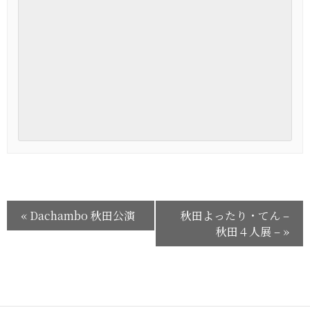
«
Dachambo 秋田公演
秋田よったり・てん –
秋田４人展 –
»