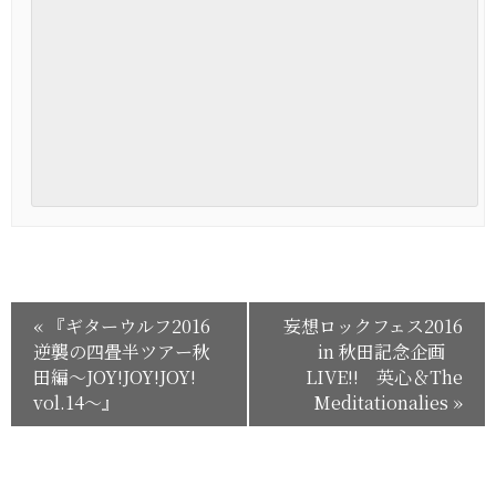
«
『ギターウルフ2016
妄想ロックフェス2016
逆襲の四畳半ツアー秋
in 秋田記念企画
田編～JOY!JOY!JOY!
LIVE!! 英心＆The
vol.14～』
Meditationalies
»