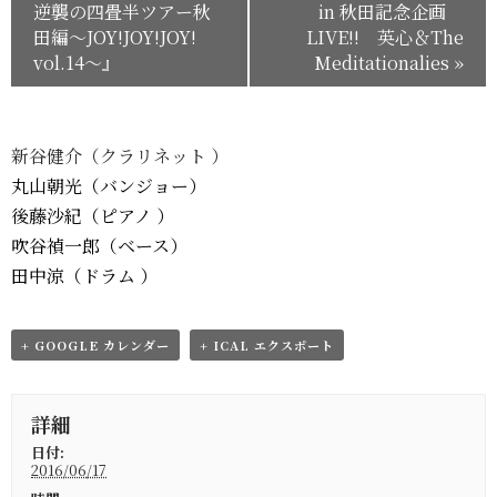
逆襲の四畳半ツアー秋
in 秋田記念企画
田編～JOY!JOY!JOY!
LIVE!! 英心＆The
vol.14～』
Meditationalies
»
新谷健介（クラリネット ）
丸山朝光
（バンジョー）
後藤沙紀
（ピアノ ）
吹谷禎一郎
（ベース）
田中涼
（ドラム ）
+ GOOGLE カレンダー
+ ICAL エクスポート
詳細
日付:
2016/06/17