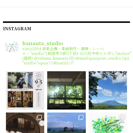
INSTAGRAM
hanauta_studio
since2014
音楽企画・楽曲制作・演奏・レーベ
ル・"studio”(秋田市大町3丁目1-12川反中央ビル3F) /"atelier"
(盛岡)
@ishima_hanauta (fl) @multipurpose_studio (tp)
"studio"open 7/18(sat)11-17