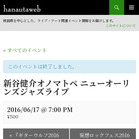
検
索
コ
ン
秋田県を中心とした、ライブ・アート関連イベント情報をお届けします。
テ
このサイトについて
ン
ツ
へ
« すべてのイベント
移
動
このイベントは終了しました。
新谷健介オノマトペ ニューオーリ
ンズジャズライブ
2016/06/17 @ 7:00 PM
¥500
«
『ギターウルフ2016
妄想ロックフェス2016