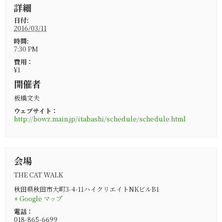
詳細
日付:
2016/03/11
時間:
7:30 PM
費用：
¥1
開催者
板橋文夫
ウェブサイト：
http://bowz.main.jp/itabashi/schedule/schedule.html
会場
THE CAT WALK
秋田県秋田市大町3-4-11ハイクリエイトNKビルB1
+ Google マップ
電話：
018-865-6699