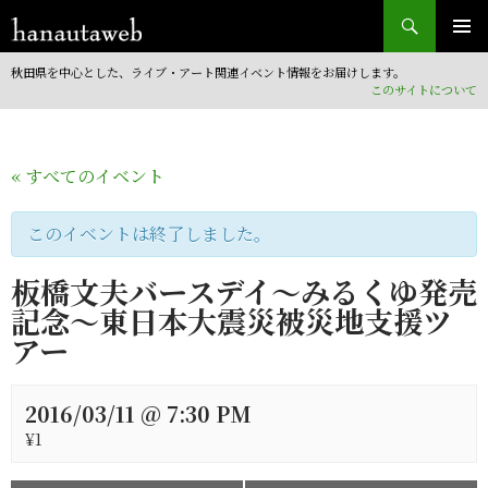
検
索
コ
ン
秋田県を中心とした、ライブ・アート関連イベント情報をお届けします。
テ
このサイトについて
ン
ツ
へ
« すべてのイベント
移
動
このイベントは終了しました。
板橋文夫バースデイ～みるくゆ発売
記念～東日本大震災被災地支援ツ
アー
2016/03/11 @ 7:30 PM
¥1