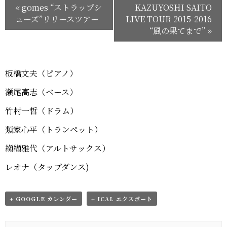
«
gomes “ストラップシ
KAZUYOSHI SAITO
ューズ”リリースツアー
LIVE TOUR 2015-2016
“風の果てまで”
»
板橋文夫（ピアノ）
瀬尾高志（ベース）
竹村一哲（ドラム）
類家心平（トランペット）
纐纈雅代（アルトサックス）
レオナ（タップダンス)
+ GOOGLE カレンダー
+ ICAL エクスポート