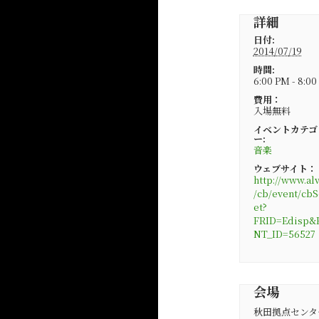
詳細
日付:
2014/07/19
時間:
6:00 PM - 8:0
費用：
入場無料
イベントカテゴ
ー:
音楽
ウェブサイト：
http://www.alv
/cb/event/cbS
et?
FRID=Edisp&
NT_ID=56527
会場
秋田拠点センタ