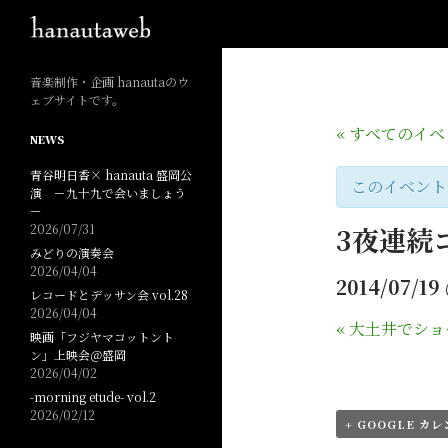
検
索
音楽制作・企画 hanautaのウ
ェブサイトです。
« すべてのイ
NEWS
青谷明日香× hanauta 盛岡公
このイベント
演 －九十九で会いましょう
－
2026/07/31
3夜連続
みどりの演奏会
2026/04/04
2014/07/19
レコードとデッサン会 vol.28
2026/04/04
«
大土井でショ
映画「フジヤマコットント
ン」上映会＠盛岡
2026/04/02
-morning etude- vol.2
2026/02/12
+ GOOGLE カ