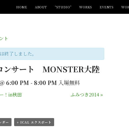
コンテンツへ移動
HOME
ABOUT
“STUDIO”
WORKS
EVENTS
WOR
ベント
は終了しました。
コンサート MONSTER大陸
 @ 6:00 PM
-
8:00 PM
入場無料
ー！in秋田
ふみつき2014
»
レンダー
+ ICAL エクスポート