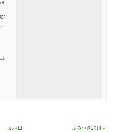
めき
通仲
プ
x.ht
ー！in秋田
ふみつき2014
»