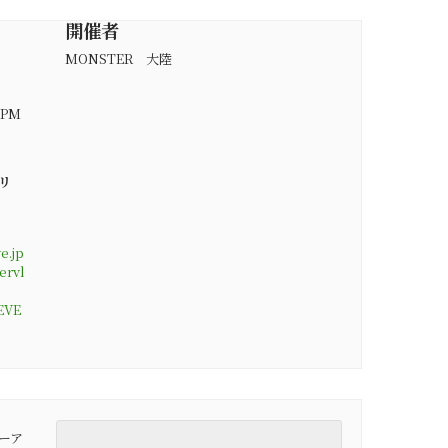
開催者
MONSTER 大陸
0 PM
リ
e.jp
ervl
EVE
ーア