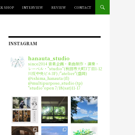
K SHOP
INTERVIEW
REVIEW
CONTACT
INSTAGRAM
hanauta_studio
since2014
音楽企画・楽曲制作・演奏・
レーベル・"studio”(秋田市大町3丁目1-12
川反中央ビル3F) /"atelier"(盛岡)
@ishima_hanauta (fl)
@multipurpose_studio (tp)
"studio"open 7/18(sat)11-17