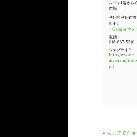
ルヴェ1階きら
広場
秋田県秋田市東
町4-1
+ Google マッ
電話：
018-887-5310
ウェブサイト：
http://www.e-
alve.com/inde
ml
«
大土井でショ