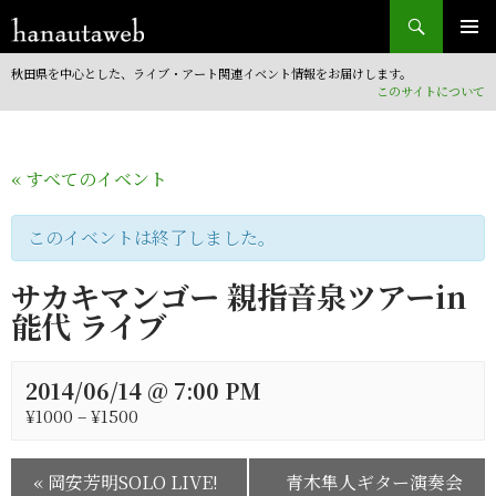
検
索
コ
ン
秋田県を中心とした、ライブ・アート関連イベント情報をお届けします。
テ
このサイトについて
ン
ツ
へ
« すべてのイベント
移
動
このイベントは終了しました。
サカキマンゴー 親指音泉ツアーin
能代 ライブ
2014/06/14 @ 7:00 PM
¥1000 – ¥1500
«
岡安芳明SOLO LIVE!
青木隼人ギター演奏会