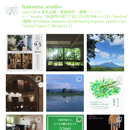
hanauta_studio
since2014
音楽企画・楽曲制作・演奏・レーベ
ル・"studio”(秋田市大町3丁目1-12川反中央ビル3F) /"atelier"
(盛岡)
@ishima_hanauta (fl) @multipurpose_studio (tp)
"studio"open 7/18(sat)11-17